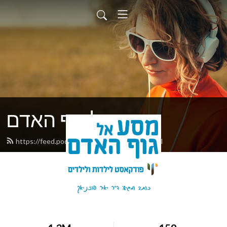
מסע אל גוף האדם
https://feed.podbean.com/ypscience/feed.xml